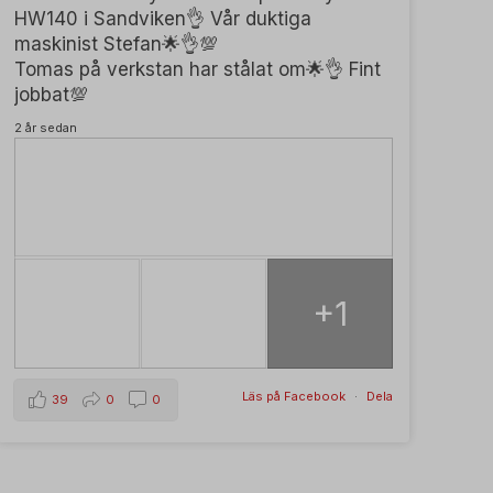
HW140 i Sandviken👌 Vår duktiga
maskinist Stefan🌟👌💯
Tomas på verkstan har stålat om🌟👌 Fint
jobbat💯
2 år sedan
+1
Läs på Facebook
·
Dela
39
0
0