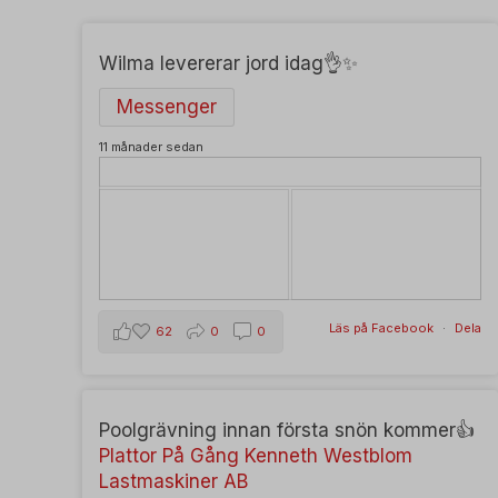
mhcook
Wilma levererar jord idag👌✨️
Messenger
11 månader sedan
Läs på Facebook
·
Dela
62
0
0
Poolgrävning innan första snön kommer👍
Plattor På Gång
Kenneth Westblom
Lastmaskiner AB