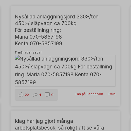
ie
Nysållad anläggningsjord 330:-/ton
450:-/ släpvagn ca 700kg
För beställning ring:
Maria 070-5857198
Kenta 070-5857199
11 månader sedan
Läs på Facebook
·
Dela
22
4
0
Idag har jag gjort många
arbetsplatsbesök, så roligt att se våra