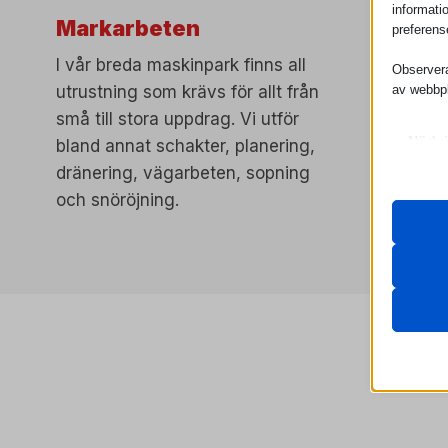
informati
Markarbeten
Maskin
preferens
I vår breda maskinpark finns all
Vi har en
Observera
av webbpl
utrustning som krävs för allt från
vi repare
små till stora uppdrag. Vi utför
maskiner.
Nödv
bland annat schakter, planering,
servicebi
Nödvän
dränering, vägarbeten, sopning
reparera 
webbpl
och snöröjning.
arbetspla
samtyc
Andra
PHPSE
Denna 
specifi
wordpre
wordpre
wp_lan
_dd_s
wp-sett
wp-sett