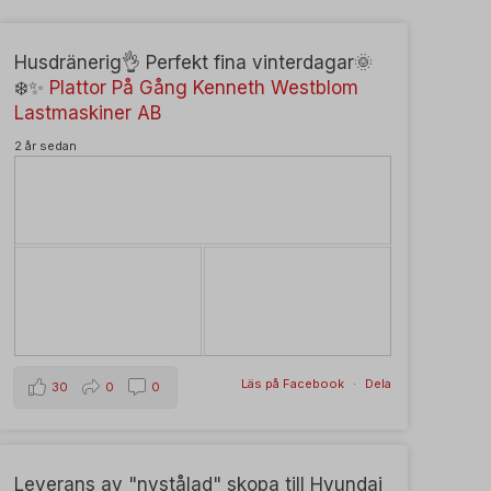
Husdränerig👌 Perfekt fina vinterdagar🌞
❄️✨️
Plattor På Gång
Kenneth Westblom
Lastmaskiner AB
2 år sedan
Läs på Facebook
·
Dela
30
0
0
Leverans av "nystålad" skopa till Hyundai