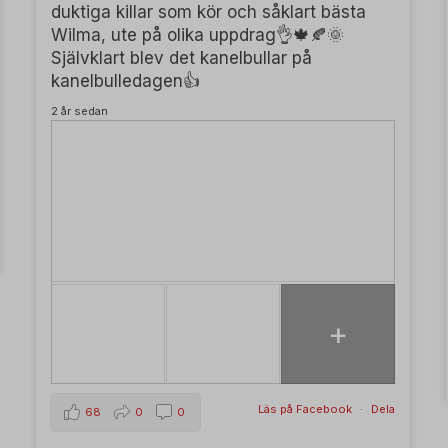
duktiga killar som kör och såklart bästa
Wilma, ute på olika uppdrag👌🍁🍂🌞
Självklart blev det kanelbullar på
kanelbulledagen👍
2 år sedan
+
Läs på Facebook
·
Dela
68
0
0