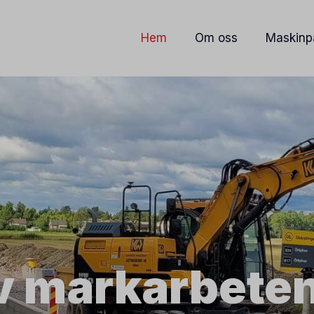
Hem
Om oss
Maskinp
av markarbete