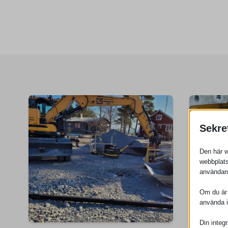
Sekre
Den här w
webbplats
användaru
Om du är u
använda 
Din integr