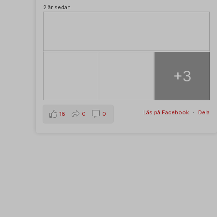
2 år sedan
+3
Läs på Facebook
·
Dela
18
0
0