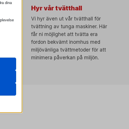
ra dina
Hyr vår tvätthall
askiner
Vi hyr även ut vår tvätthall för
pplevelse
 slags
tvättning av tunga maskiner. Här
ad­
får ni möjlighet att tvätta era
t Case,
fordon bekvämt inomhus med
ga för att
undai
miljövänliga tvättmetoder för att
ns
minimera påverkan på miljön.
a